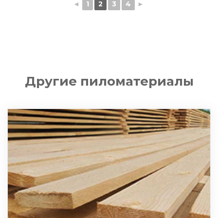
◄
1
2
3
4
►
Другие пиломатериалы