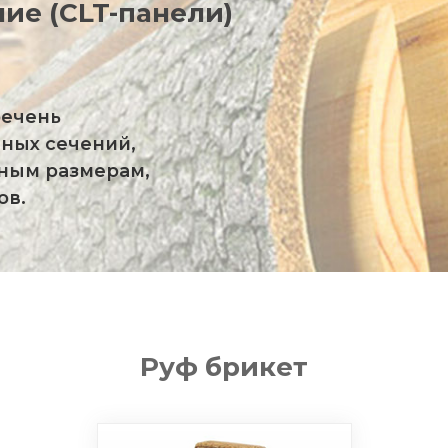
ие (CLT-панели)
ечень
ных сечений,
ным размерам,
ов.
Руф брикет