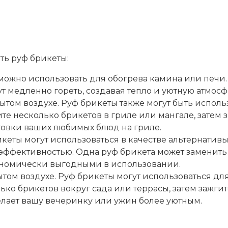
ать руф брикеты:
можно использовать для обогрева камина или печи.
дут медленно гореть, создавая тепло и уютную атмос
ытом воздухе. Руф брикеты также могут быть испол
те несколько брикетов в гриле или мангале, затем з
отовки ваших любимых блюд на гриле.
икеты могут использоваться в качестве альтернативы
 эффективностью. Одна руф брикета может заменить
кономически выгодными в использовании.
том воздухе. Руф брикеты могут использоваться дл
ько брикетов вокруг сада или террасы, затем зажгите
елает вашу вечеринку или ужин более уютным.