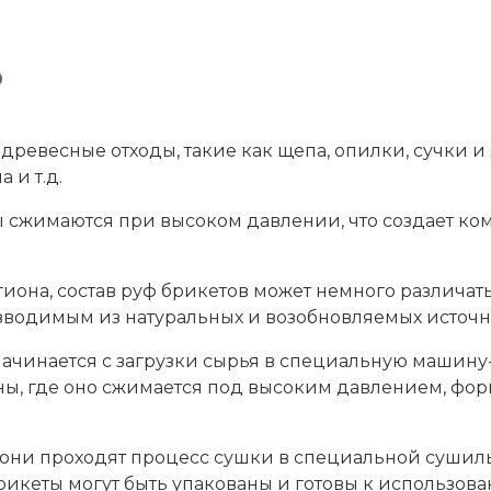
о
 древесные отходы, такие как щепа, опилки, сучки 
 и т.д.
ы сжимаются при высоком давлении, что создает к
иона, состав руф брикетов может немного различать
зводимым из натуральных и возобновляемых источ
начинается с загрузки сырья в специальную машину
ны, где оно сжимается под высоким давлением, фо
 они проходят процесс сушки в специальной сушил
 брикеты могут быть упакованы и готовы к использов