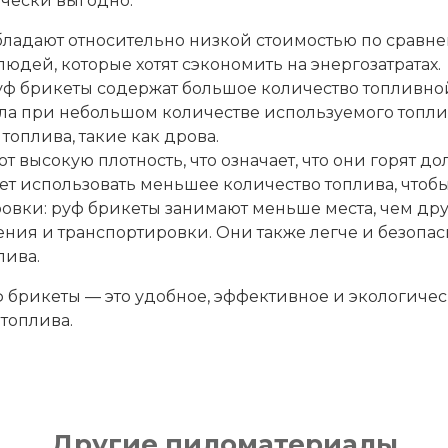
чески выгодно:
бладают относительно низкой стоимостью по сравн
юдей, которые хотят сэкономить на энергозатратах.
ф брикеты содержат большое количество топливной э
а при небольшом количестве используемого топлива
оплива, такие как дрова.
 высокую плотность, что означает, что они горят до
дет использовать меньшее количество топлива, чтобы
овки: руф брикеты занимают меньше места, чем друг
ения и транспортировки. Они также легче и безопа
лива.
ф брикеты — это удобное, эффективное и экологичес
топлива.
Другие пиломатериалы