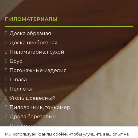
ПИЛОМАТЕРИАЛЫ
Доска обрезная
Доска необрезная
Пиломатериал сухой
Брус
Погонажные изделия
Шпала
Пеллеты
Уголь древесный
Пиловочник, тонкомер
Дрова березовые
Поддоны
Мы используем файлы cookie, чтобы улучшить ваш опыт на
Руф брикет